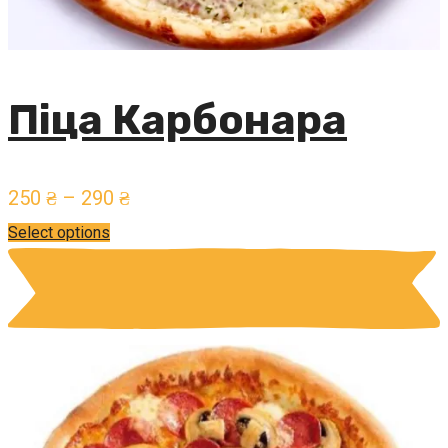
Піца Карбонара
250
₴
–
290
₴
Select options