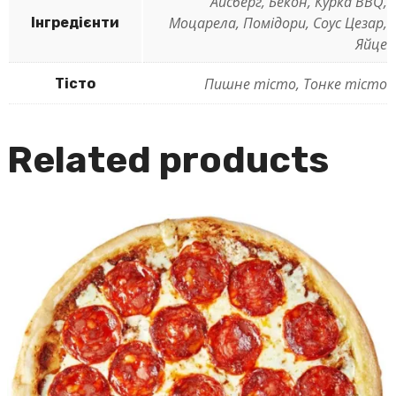
Айсберг, Бекон, Курка BBQ,
Моцарела, Помідори, Соус Цезар,
Інгредієнти
Яйце
Пишне тісто, Тонке тісто
Тісто
Related products