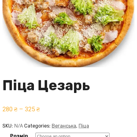
Піца Цезарь
280
₴
–
325
₴
N/A
SKU:
Categories:
Веганська
,
Піца
Розмір