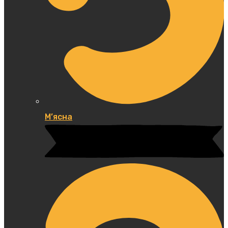
М’ясна