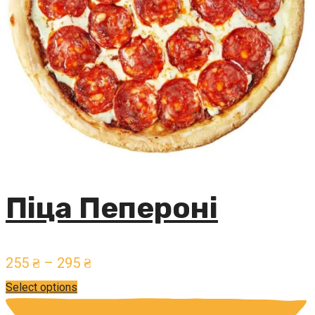
Піца Пепероні
255
₴
–
295
₴
Select options