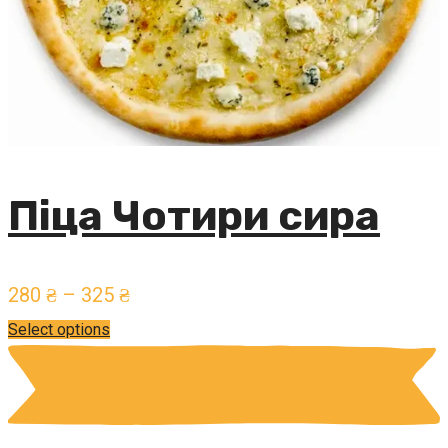
Піца Чотири сира
280
₴
–
325
₴
Select options