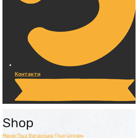
Контакти
Shop
Меню
Піца
Веганська
Піца Цезарь