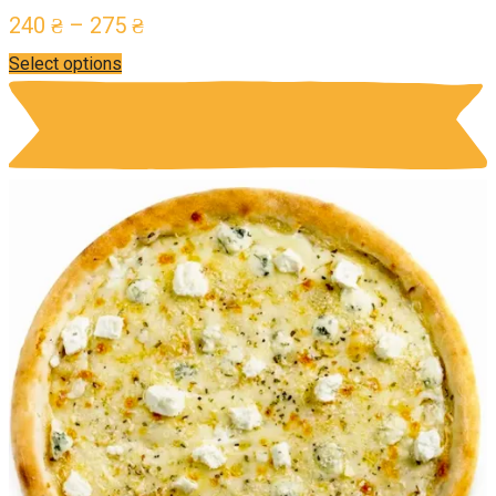
240
₴
–
275
₴
Select options