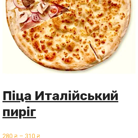
Піца Италійський
пиріг
280
₴
–
310
₴