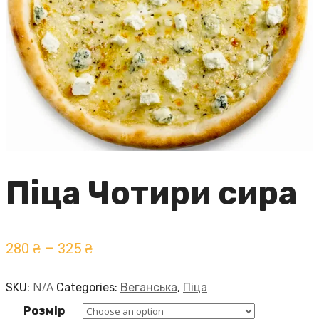
Піца Чотири сира
280
₴
–
325
₴
N/A
SKU:
Categories:
Веганська
,
Піца
Розмір