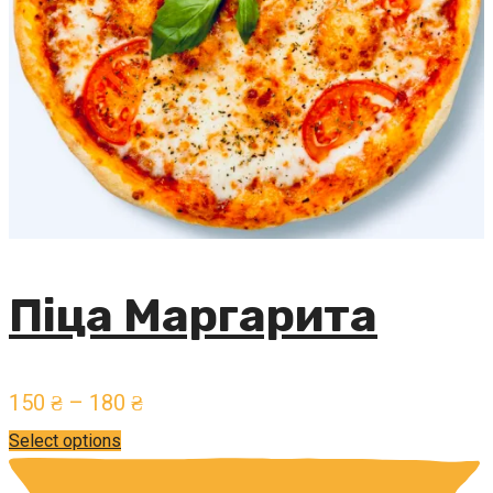
Піца Маргарита
150
₴
–
180
₴
Select options