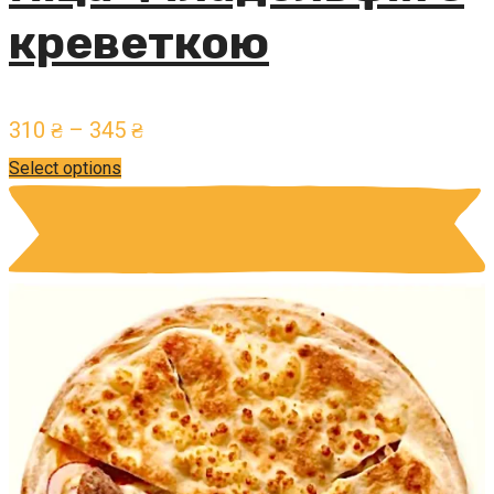
креветкою
310
₴
–
345
₴
Select options