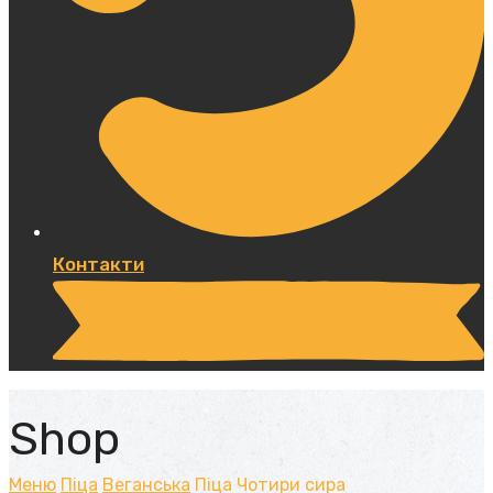
Контакти
Shop
Меню
Піца
Веганська
Піца Чотири сира