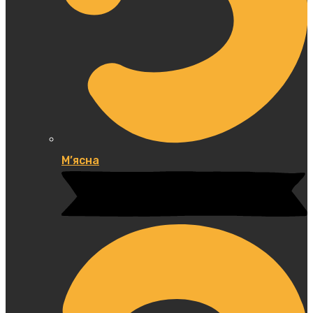
М’ясна