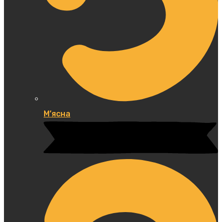
М’ясна