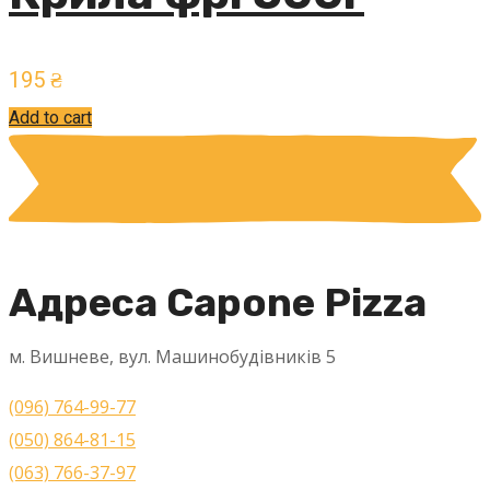
195
₴
Add to cart
Адреса Capone Pizza
м. Вишневе, вул. Машинобудівників 5
(096) 764-99-77
(050) 864-81-15
(063) 766-37-97