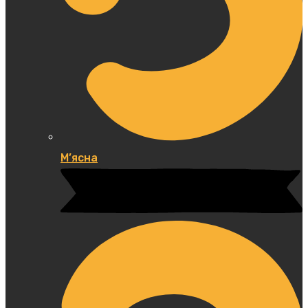
М’ясна