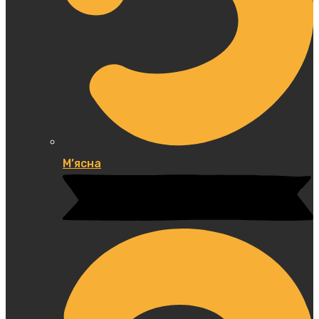
М’ясна