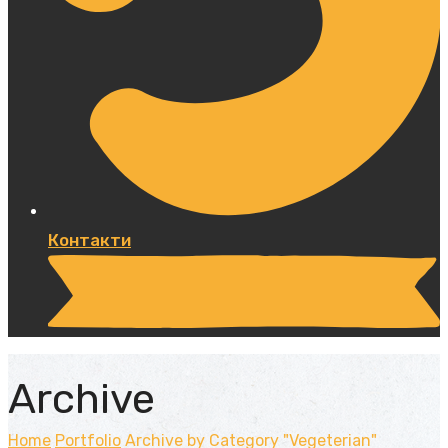
Контакти
Archive
Home
Portfolio
Archive by Category "Vegeterian"