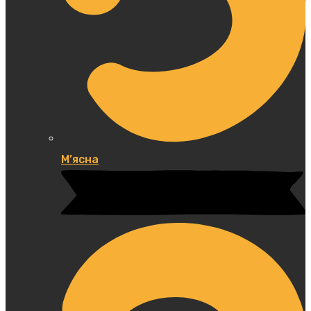
М’ясна